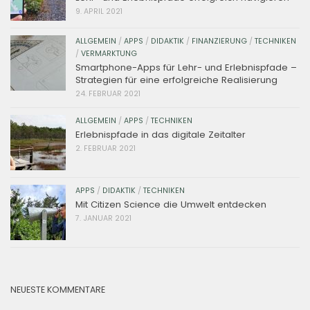
9. APRIL 2021
ALLGEMEIN
/
APPS
/
DIDAKTIK
/
FINANZIERUNG
/
TECHNIKEN
/
VERMARKTUNG
Smartphone-Apps für Lehr- und Erlebnispfade –
Strategien für eine erfolgreiche Realisierung
24. FEBRUAR 2021
ALLGEMEIN
/
APPS
/
TECHNIKEN
Erlebnispfade in das digitale Zeitalter
2. FEBRUAR 2021
APPS
/
DIDAKTIK
/
TECHNIKEN
Mit Citizen Science die Umwelt entdecken
7. JANUAR 2021
NEUESTE KOMMENTARE