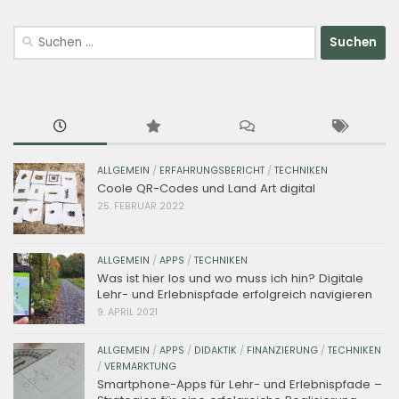
Suchen
nach:
ALLGEMEIN
/
ERFAHRUNGSBERICHT
/
TECHNIKEN
Coole QR-Codes und Land Art digital
25. FEBRUAR 2022
ALLGEMEIN
/
APPS
/
TECHNIKEN
Was ist hier los und wo muss ich hin? Digitale
Lehr- und Erlebnispfade erfolgreich navigieren
9. APRIL 2021
ALLGEMEIN
/
APPS
/
DIDAKTIK
/
FINANZIERUNG
/
TECHNIKEN
/
VERMARKTUNG
Smartphone-Apps für Lehr- und Erlebnispfade –