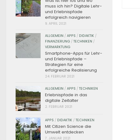
Was ist hier los und wo
muss ich hin? Digitale Lehr-
und Erlebnispfade
erfolgreich navigieren
9. APRIL 2021
ALLGEMEIN
/
APPS
/
DIDAKTIK
/
FINANZIERUNG
/
TECHNIKEN
/
VERMARKTUNG
Smartphone-Apps für Lehr-
und Erlebnispfade –
Strategien für eine
erfolgreiche Realisierung
24. FEBRUAR 2021
ALLGEMEIN
/
APPS
/
TECHNIKEN
Erlebnispfade in das
digitale Zeitalter
2. FEBRUAR 2021
APPS
/
DIDAKTIK
/
TECHNIKEN
Mit Citizen Science die
Umwelt entdecken
7. JANUAR 2021