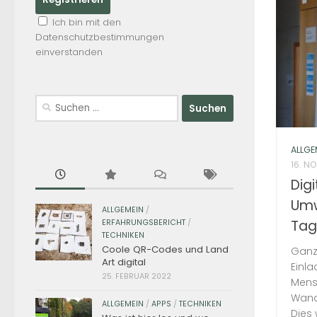
Ich bin mit den
Datenschutzbestimmungen
einverstanden
Suchen
nach:
ALLGE
16. N
Dig
Umw
ALLGEMEIN
/
Tag
ERFAHRUNGSBERICHT
/
TECHNIKEN
Coole QR-Codes und Land
Ganz
Art digital
Einl
25. FEBRUAR 2022
Mens
Wande
ALLGEMEIN
/
APPS
/
TECHNIKEN
Dies 